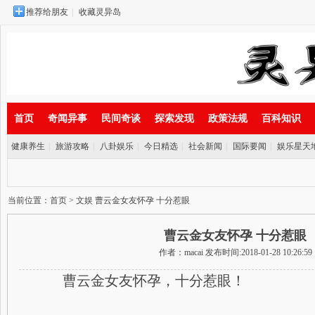
推荐给朋友
|
收藏灵异岛
首页
奇闻异事
民间奇谈
探索发现
政策法规
百科知识
健康养生
|
旅游攻略
|
八卦娱乐
|
今日精选
|
社会新闻
|
国际要闻
|
娱乐星天
实时新闻
当前位置：
首页
>
文娱
曹云金女友怀孕 十分惹眼
曹云金女友怀孕 十分惹眼
作者：macai 发布时间:2018-01-28 10:26:59
曹云金女友怀孕，十分惹眼！