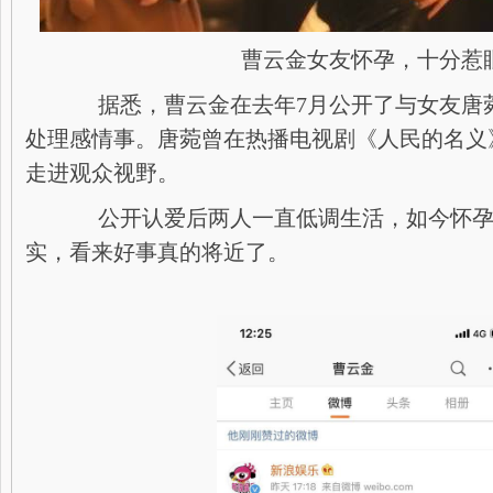
曹云金女友怀孕，十分惹
据悉，曹云金在去年7月公开了与女友唐
处理感情事。唐菀曾在热播电视剧《人民的名义
走进观众视野。
公开认爱后两人一直低调生活，如今怀孕
实，看来好事真的将近了。