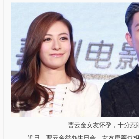
曹云金女友怀孕，十分惹
近日，曹云金举办生日会，女友唐莞也相