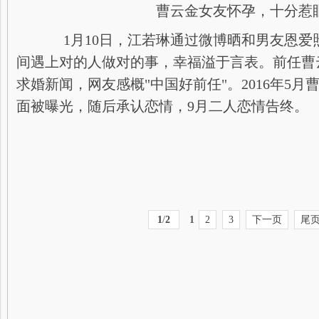
曹云金女友怀孕，十分惹
1月10日，江若琳通过微博晒和男友恩爱
间遇上对的人做对的事，幸福溢于言表。前任曹
求婚新闻，网友感概"中国好前任"。2016年5
面被曝光，随后承认恋情，9月二人恋情告终。
1
/
2
1
2
3
下一页
尾