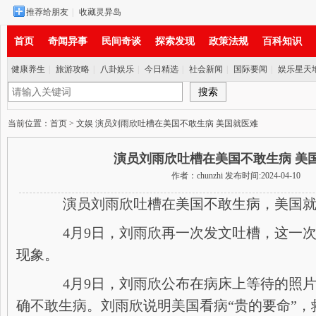
推荐给朋友
|
收藏灵异岛
首页
奇闻异事
民间奇谈
探索发现
政策法规
百科知识
健康养生
|
旅游攻略
|
八卦娱乐
|
今日精选
|
社会新闻
|
国际要闻
|
娱乐星天
实时新闻
当前位置：
首页
>
文娱
演员刘雨欣吐槽在美国不敢生病 美国就医难
演员刘雨欣吐槽在美国不敢生病 美
作者：chunzhi 发布时间:2024-04-10
演员刘雨欣吐槽在美国不敢生病，美国就
4月9日，刘雨欣再一次发文吐槽，这一次
现象。
4月9日，刘雨欣公布在病床上等待的照片
确不敢生病。刘雨欣说明美国看病“贵的要命”，