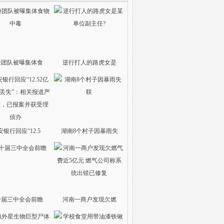
谦团队被曝集体食
逆行打人的路虎女是
安银行回应“12.5
湖南8个村子因暴雨失
十届三中全会前瞻
河南一商户发现欠燃