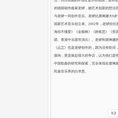
活，而目前她的IP地址显示在德国，疑和老
的德国籍作曲家老锣，她艺术创新的想法
与老锣一同创作音乐。老锣比龚琳娜大9岁
国新艺术音乐创立者。2002年，老锣担
海你不懂爱》《金箍棒》《静夜思》《登
团、香港中乐团等演出）。老锣和龚琳娜
《忐忑》也是老锣创作的，因为没有歌词
接纳，更是掀起很大的争议，认为他们是
中国歌曲的研究和探索，完全体现在龚琳
民族音乐界的白求恩。
1
/
2