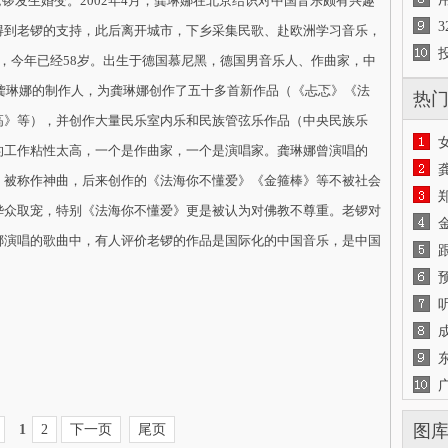
锣发生婚变。2002年4月，龚琳娜在北京结识对中国音乐颇有兴趣
得到老锣的支持，此后离开城市，下乡采集民歌、赴欧洲学习音乐，
，今年已经58岁。出生于德国慕尼黑，德国男音乐人、作曲家，中
任龚琳娜的制作人，为龚琳娜创作了五十多首新作品（《忐忑》《法
热
高》等），并创作大量民乐室内乐和民族管弦乐作品（中央民族乐
的工作粘性太高，一个是作曲家，一个是演唱家。龚琳娜曾演唱的
，被称作神曲，后来创作的《法海你不懂爱》《金箍棒》等不被社会
哗众取宠，特别《法海你不懂爱》更是被认为对佛教不尊重。老锣对
娜演唱的歌曲中，有人评价老锣的作品是国际化的中国音乐，是中国
图
1
2
下一页
尾页