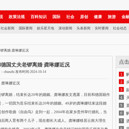
现
政策法规
百科知识
国际
社会
原创
健康
旅游
金
社会新闻
|
国际要闻
|
娱乐星天地
|
滚动新闻
|
头条新闻
|
实时要闻
|
社会动态
锣离婚 龚琳娜近况
点
德国丈夫老锣离婚 龚琳娜近况
chunzhi 发布时间:2024-10-14
龚琳娜近况
离婚，结束长达20年的婚姻。龚琳娜发文透露，目前和德国籍作
，一切因为音乐结束长达20年的婚姻。49岁的龚琳娜结束这段婚
起创作歌曲《自由鸟》走到一起，2004年在家乡贵州举行婚礼，当
婚后两人育有两个儿子，现在都长大成人。龚琳娜移居云南大理生