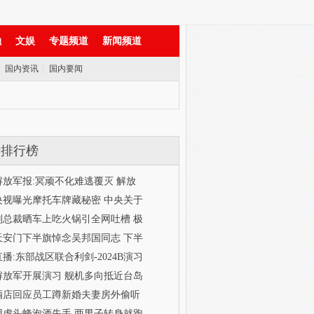
融
文娱
专题频道
新闻频道
|
国内资讯
|
国内要闻
击排行榜
解放军报:冥顽不化难逃覆灭 解放
央视曝光摩托车牌藏秘密 中央关于
副总裁晒车上吃火锅引全网吐槽 极
天安门下半旗悼念吴邦国同志 下半
直播:东部战区联合利剑-2024B演习
解放军开展演习 舰机多向抵近台岛
酒店回应员工蹲新婚夫妻房外偷听
用虎头蜂泡酒失手 两男子转身就跑