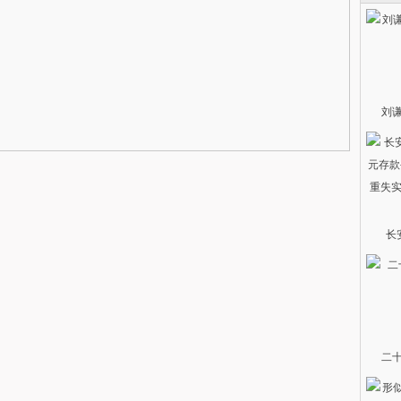
刘
长
二