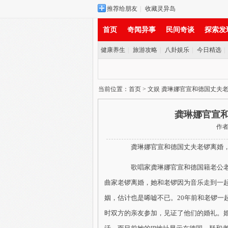
推荐给朋友
|
收藏灵异岛
首页
奇闻异事
民间奇谈
探索发
健康养生
|
旅游攻略
|
八卦娱乐
|
今日精选
|
实时新闻
当前位置：
首页
>
文娱
龚琳娜官宣和德国丈夫老
龚琳娜官宣和
作者：
龚琳娜官宣和德国丈夫老锣离婚，
歌唱家龚琳娜官宣和德国籍老公老锣
曲家老锣离婚，她和老锣因为音乐走到一起
姻，估计也是唏嘘不已。20年前和老锣一
时双方的亲友参加，见证了他们的婚礼。