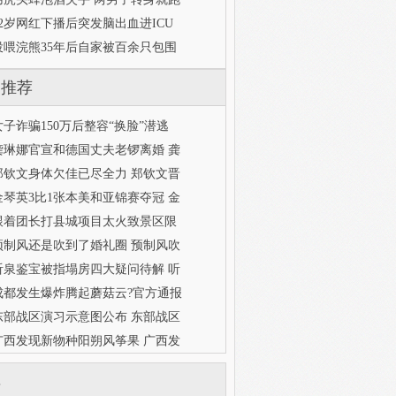
32岁网红下播后突发脑出血进ICU
投喂浣熊35年后自家被百余只包围
门推荐
女子诈骗150万后整容“换脸”潜逃
龚琳娜官宣和德国丈夫老锣离婚 龚
郑钦文身体欠佳已尽全力 郑钦文晋
金琴英3比1张本美和亚锦赛夺冠 金
跟着团长打县城项目太火致景区限
预制风还是吹到了婚礼圈 预制风吹
听泉鉴宝被指塌房四大疑问待解 听
成都发生爆炸腾起蘑菇云?官方通报
东部战区演习示意图公布 东部战区
广西发现新物种阳朔风筝果 广西发
库