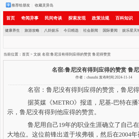
推荐给朋友
|
收藏灵异岛
首页
奇闻异事
民间奇谈
探索发现
政策法规
百科知识
健康养生
|
旅游攻略
|
八卦娱乐
|
今日精选
|
社会新闻
|
国际要闻
|
娱乐星天
实时新闻
当前位置：
首页
>
文娱
名宿:鲁尼没有得到应得的赞赏 鲁尼得赞赏
名宿:鲁尼没有得到应得的赞赏 鲁
作者：chunzhi 发布时间:2024-11-14
名宿：鲁尼没有得到应得的赞赏，鲁尼得
据英媒《METRO》报道，尼基-巴特在播
示，鲁尼没有得到他应得的赞赏。
鲁尼用自己19年的职业生涯确立了自己在
大地位。这位前锋出道于埃弗顿，然后在2004