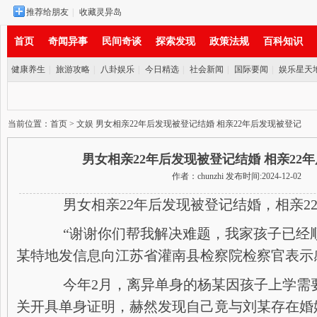
推荐给朋友
|
收藏灵异岛
首页
奇闻异事
民间奇谈
探索发现
政策法规
百科知识
健康养生
|
旅游攻略
|
八卦娱乐
|
今日精选
|
社会新闻
|
国际要闻
|
娱乐星天
实时新闻
当前位置：
首页
>
文娱
男女相亲22年后发现被登记结婚 相亲22年后发现被登记
男女相亲22年后发现被登记结婚 相亲22
作者：chunzhi 发布时间:2024-12-02
男女相亲22年后发现被登记结婚，相亲2
“谢谢你们帮我解决难题，我家孩子已经顺
某特地发信息向江苏省灌南县检察院检察官表示
今年2月，离异单身的杨某因孩子上学需
关开具单身证明，赫然发现自己竟与刘某存在婚