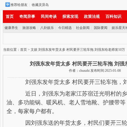
推荐给朋友
|
收藏灵异岛
首页
奇闻异事
民间奇谈
探索发现
政策法规
百科知识
健康养生
|
旅游攻略
|
八卦娱乐
|
今日精选
|
社会新闻
|
国际要闻
|
娱乐星天
实时新闻
当前位置：
首页
>
文娱
刘强东发年货太多 村民要开三轮车拖 刘强东给老师发10万
刘强东发年货太多 村民要开三轮车拖 刘强
作者：chunzhi 发布时间:2025-01-08
刘强东发年货太多 村民要开三轮车拖，刘
近日，刘强东为老家江苏宿迁光明村的乡
油、多功能锅、暖风机、老人雪地靴、护腰带等
全，每家每户都有。
因刘强东送的年货太多，村民们要开三轮