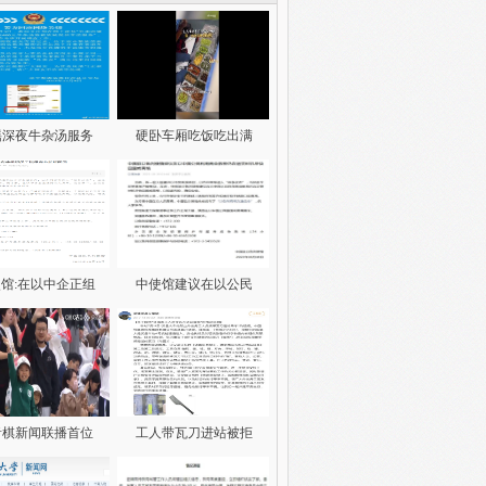
谣深夜牛杂汤服务
硬卧车厢吃饭吃出满
馆:在以中企正组
中使馆建议在以公民
音棋新闻联播首位
工人带瓦刀进站被拒