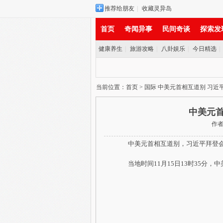
推荐给朋友
|
收藏灵异岛
首页
奇闻异事
民间奇谈
探索发
健康养生
|
旅游攻略
|
八卦娱乐
|
今日精选
|
实时新闻
当前位置：
首页
>
国际
中美元首相互道别 习近
中美元首
作者：
中美元首相互道别，习近平拜登
当地时间11月15日13时35分，