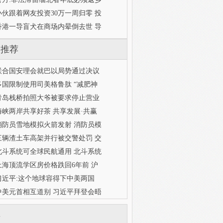
小伙跟着网友投资30万一周归零 投
香港一导盲犬在商场内晕倒去世 导
门推荐
联合国安理会就巴以局势通过决议
多国限制使用司美格鲁肽 “减肥神
青岛栈桥拍照大爷被要求停止营业
海峡两岸共享好茶 共享发展·共赢
消防员雪地模拟火箭发射 消防员模
三辆渣土车高架并行被交警处罚 交
北斗系统可全球民航通用 北斗系统
上海顶流学区房价格跌回6年前 沪
习近平:这个地球容得下中美两国
中美元首相互道别 习近平拜登会晤
库