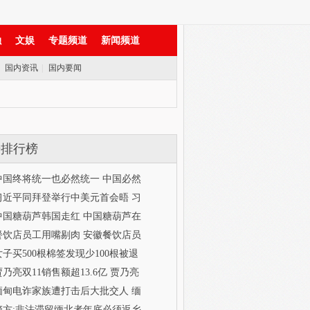
融
文娱
专题频道
新闻频道
|
国内资讯
|
国内要闻
击排行榜
中国终将统一也必然统一 中国必然
习近平同拜登举行中美元首会晤 习
中国糖葫芦韩国走红 中国糖葫芦在
餐饮店员工用嘴剔肉 安徽餐饮店员
女子买500根棉签发现少100根被退
贾乃亮双11销售额超13.6亿 贾乃亮
缅甸电诈家族遭打击后大批交人 缅
警方:非法滞留缅北者年底必须返乡