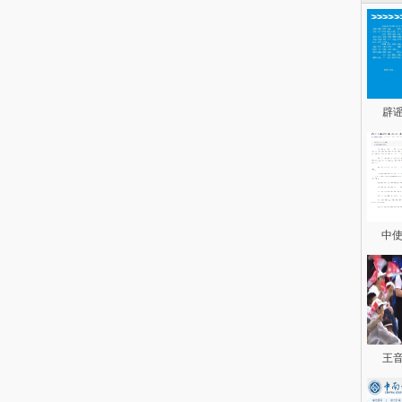
辟
中使
王