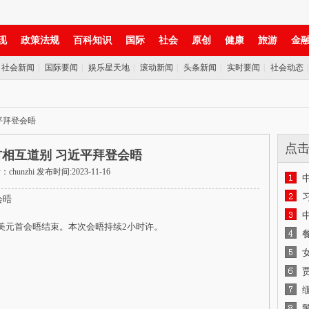
现
政策法规
百科知识
国际
社会
原创
健康
旅游
金
社会新闻
|
国际要闻
|
娱乐星天地
|
滚动新闻
|
头条新闻
|
实时要闻
|
社会动态
平拜登会晤
点
相互道别 习近平拜登会晤
chunzhi 发布时间:2023-11-16
会晤
中美元首会晤结束。本次会晤持续2小时许。