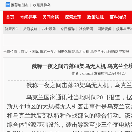
推荐给朋友
|
收藏灵异岛
首页
奇闻异事
民间奇谈
探索发现
政策法规
百科知识
健康养生
|
旅游攻略
|
八卦娱乐
|
今日精选
|
社会新闻
|
国际要闻
|
娱乐星天
实时新闻
当前位置：
首页
>
国际
俄称一夜之间击落68架乌无人机 乌克兰全境拉响防空警报
俄称一夜之间击落68架乌无人机 乌克兰全
作者：chunzhi 发布时间:2024-04-28
俄称一夜之间击落68架乌无人机，乌克兰
乌克兰国家通讯社当地时间20日报道，据
斯八个地区的大规模无人机袭击事件是乌克兰安
和乌克兰武装部队特种作战部队的联合行动。该
综合体能源基础设施，袭击导致至少三个变电站