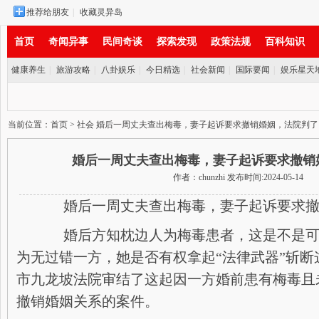
推荐给朋友
|
收藏灵异岛
首页
奇闻异事
民间奇谈
探索发现
政策法规
百科知识
健康养生
|
旅游攻略
|
八卦娱乐
|
今日精选
|
社会新闻
|
国际要闻
|
娱乐星天
实时新闻
当前位置：
首页
>
社会
婚后一周丈夫查出梅毒，妻子起诉要求撤销婚姻，法院判了
婚后一周丈夫查出梅毒，妻子起诉要求撤销
作者：chunzhi 发布时间:2024-05-14
婚后一周丈夫查出梅毒，妻子起诉要求撤
婚后方知枕边人为梅毒患者，这是不是可
为无过错一方，她是否有权拿起“法律武器”斩断
市九龙坡法院审结了这起因一方婚前患有梅毒且
撤销婚姻关系的案件。