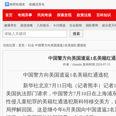
推荐给朋友
|
收藏灵异岛
首页
奇闻异事
民间奇谈
探索发现
政策法规
百科知识
健康养生
|
旅游攻略
|
八卦娱乐
|
今日精选
|
社会新闻
|
国际要闻
|
娱乐星天
实时新闻
当前位置：
首页
>
社会
中国警方向美国遣返1名美籍红通逃犯
中国警方向美国遣返1名美籍红
作者：chunzhi 发布时间:2024-07-11
中国警方向美国遣返1名美籍红通逃犯
新华社北京7月11日电（记者熊丰）记者1
美国执法部门请求，中国警方7月10日在上海浦
性侵儿童犯罪的美籍红通逃犯斯科特移交美方，
局押解回国。这是继今年6月美国向中国遣返2