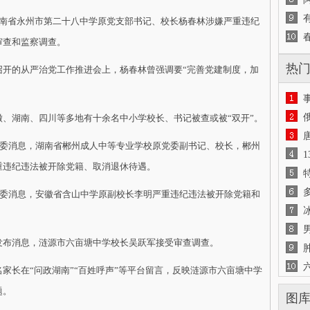
湖南省永州市第二十八中学原党支部书记、校长杨春林涉嫌严重违纪
审查和监察调查。
热
的从严治党工作推进会上，杨春林曾强调要“完善党建制度，加
湖南、四川等多地有十余名中小学校长、书记被查或被“双开”。
委消息，湖南省郴州成人中等专业学校原党委副书记、校长，郴州
重违纪违法被开除党籍、取消退休待遇。
委消息，安徽省含山中学原副校长李明严重违纪违法被开除党籍和
布消息，涟源市六亩塘中学校长吴跃军接受审查调查。
长在“问政湖南”“百姓呼声”等平台留言，反映涟源市六亩塘中学
题。
图