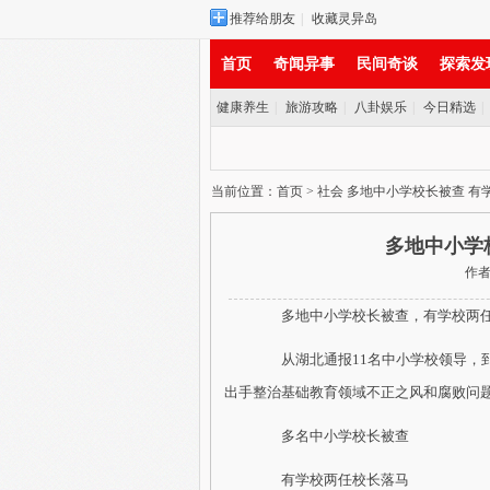
推荐给朋友
|
收藏灵异岛
首页
奇闻异事
民间奇谈
探索发
健康养生
|
旅游攻略
|
八卦娱乐
|
今日精选
|
实时新闻
当前位置：
首页
>
社会
多地中小学校长被查 有
多地中小学
作者：
多地中小学校长被查，有学校两任
从湖北通报11名中小学校领导，到
出手整治基础教育领域不正之风和腐败问题
多名中小学校长被查
有学校两任校长落马