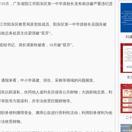
0月，广东省阳江市阳东区第一中学原校长龙有南涉嫌严重违纪违
市阳东区教育局原党组成员、阳东区第一中学原校长吴国良被
该校总务处原主任梁强被“双开”。
刘
组书记、局长谭家秋被查，10月被“双开”。
长
通报来看，中小学基建、招生、采购等领域的问题频发。
良以权谋私，伙同他人虚列名目侵吞公共财物；大搞权钱交易，利
算审批等方面谋利，并非法收受巨额财物等。
职务便利挪用资金、挪用公款进行营利性活动；利用职务便利为他
二
非法收受财物。