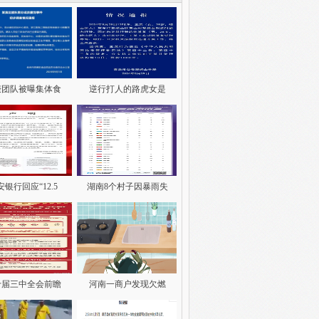
谦团队被曝集体食
逆行打人的路虎女是
安银行回应“12.5
湖南8个村子因暴雨失
十届三中全会前瞻
河南一商户发现欠燃