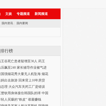
融
文娱
专题频道
新闻频道
|
国内资讯
|
国内要闻
击排行榜
药王谷死亡患者疑增至30人 药王
血压飙至240 家长辅导作业被气进
蔡国强烟花秀大量无人机坠海 烟花
爸妈出去旅游 回来背上10年房贷
德总理:大众汽车关闭工厂是错误
王楚钦用身体接住韩国队的球 中国
年轻人买爆的“铁皮” 谁最赚钱
阿萨德及其家人抵达莫斯科 阿萨德