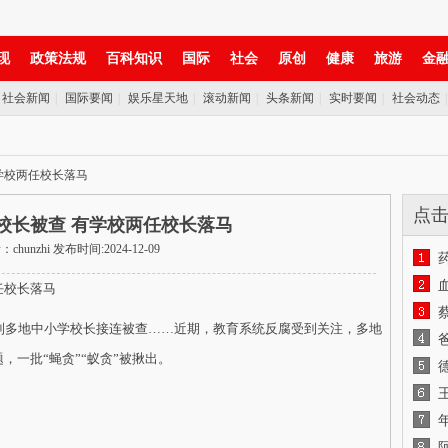
现
政策法规
百科知识
国际
社会
原创
健康
旅游
金
社会新闻
|
国际要闻
|
娱乐星天地
|
滚动新闻
|
头条新闻
|
实时要闻
|
社会动态
学校两任校长落马
点
校长被查 有学校两任校长落马
chunzhi 发布时间:2024-12-09
校长落马
多地中小学校长接连被查……近期，教育系统反腐受到关注，多地
，一批“蝇贪”“蚁贪”被揪出。