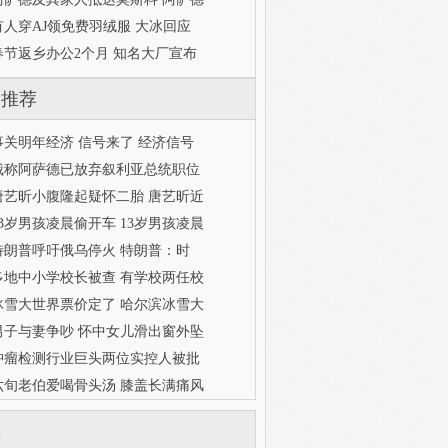
有人穿AJ领免费羽绒服 大冰回应
春节返乡办公2个月 知名大厂宣布
门推荐
事关明年经济 信号来了 经济信号
俄称阿萨德已放弃叙利亚总统职位
唐艺昕小腹隆起疑怀二胎 唐艺昕近
13岁男孩凌晨偷开车 13岁男孩凌晨
特朗普呼吁俄乌停火 特朗普：时
多地中小学校长被查 有学校两任校
冰雪大世界票价定了 哈尔滨冰雪大
男子与妻争吵 怀中女儿滑出窗外坠
肿瘤检测行业巨头两位实控人被批
六旬老伯爱喝骨头汤 膝盖长满痛风
库