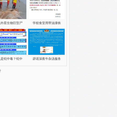
似外星生物巨型尸
学校食堂用带油漆铁
么是铊中毒？铊中
辟谣深夜牛杂汤服务
计