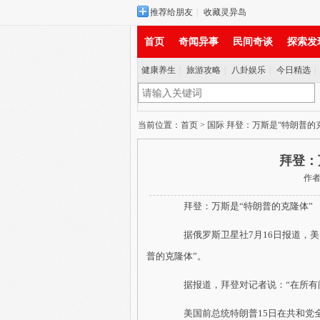
推荐给朋友
|
收藏灵异岛
首页
奇闻异事
民间奇谈
探索发
健康养生
|
旅游攻略
|
八卦娱乐
|
今日精选
|
实时新闻
当前位置：
首页
>
国际
拜登：万斯是“特朗普的
拜登：
作者：
拜登：万斯是“特朗普的克隆体”
据俄罗斯卫星社7月16日报道，美国
普的克隆体”。
据报道，拜登对记者说：“在所有问
美国前总统特朗普15日在共和党全