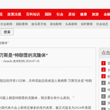
现
政策法规
百科知识
国际
社会
原创
健康
旅游
金
社会新闻
|
国际要闻
|
娱乐星天地
|
滚动新闻
|
头条新闻
|
实时要闻
|
社会动态
克隆体”
点
万斯是“特朗普的克隆体”
chunzhi 发布时间:2024-07-16
总统拜登15日称，共和党副总统候选人詹姆斯·万斯完全是“特朗
题上都是特朗普的克隆体，我没看出有什么差别。”
国代表大会上获得足够多的党代表票，被正式提名为2024年美国