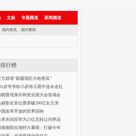
融
文娱
专题频道
新闻频道
|
国内资讯
|
国内要闻
击排行榜
官方辟谣“新疆现巨大哈密瓜”
101岁爷爷给55岁孙儿雨中送伞走红
特朗普现身共和党全国大会首场会
马丽影史首位票房破200亿女主演
中国改革开放的世界回响
余承东回应华为25亿元转让问界品
河南南阳出现特大暴雨：打破今年
习近平：必须坚持自信自立