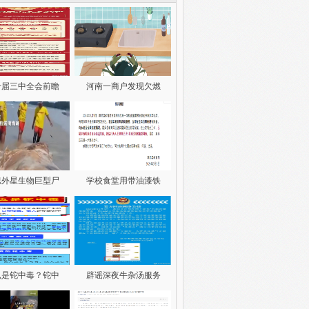
十届三中全会前瞻
河南一商户发现欠燃
似外星生物巨型尸
学校食堂用带油漆铁
么是铊中毒？铊中
辟谣深夜牛杂汤服务