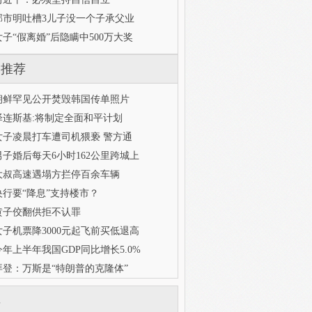
邹市明吐槽3儿子没一个子承父业
女子“假离婚”后隐瞒中500万大奖
门推荐
朝鲜罕见公开焚毁韩国传单照片
泽连斯基:将制定全面和平计划
女子凌晨打车遭司机猥亵 警方通
男子婚后每天6小时162公里跨城上
大叔高速遇塌方拦停百余车辆
央行要“降息”支持楼市？
黄子佼翻供拒不认罪
女子机票降3000元起飞前买低退高
今年上半年我国GDP同比增长5.0%
拜登：万斯是“特朗普的克隆体”
库