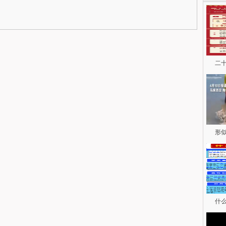
二
形
什