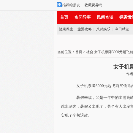
推荐给朋友
|
收藏灵异岛
首页
奇闻异事
民间奇谈
探索发
健康养生
|
旅游攻略
|
八卦娱乐
|
今日精选
|
实时新闻
当前位置：
首页
>
社会
女子机票降3000元起飞
女子机票
作者：
女子机票降3000元起飞前买低退
暑假来临，又是一年中的出游高峰期
跳水刺客，暑假又出现了，甚至有人出发前
实现了全额退款。
​