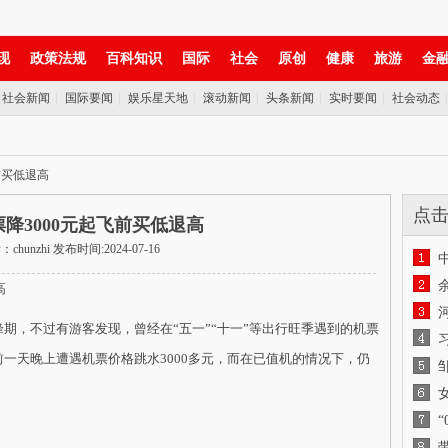
现
政策法规
百科知识
国际
社会
原创
健康
旅游
金
社会新闻
|
国际要闻
|
娱乐星天地
|
滚动新闻
|
头条新闻
|
实时要闻
|
社会动态
前买低退高
点
降3000元起飞前买低退高
chunzhi 发布时间:2024-07-16
高
，不过有游客发现，曾经在“五一”“十一”等出行旺季遇到的机票
一天晚上遭遇机票价格跳水3000多元，而在已值机的情况下，仍