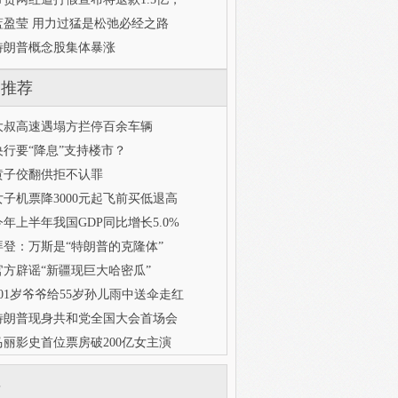
蓝盈莹 用力过猛是松弛必经之路
特朗普概念股集体暴涨
门推荐
大叔高速遇塌方拦停百余车辆
央行要“降息”支持楼市？
黄子佼翻供拒不认罪
女子机票降3000元起飞前买低退高
今年上半年我国GDP同比增长5.0%
拜登：万斯是“特朗普的克隆体”
官方辟谣“新疆现巨大哈密瓜”
101岁爷爷给55岁孙儿雨中送伞走红
特朗普现身共和党全国大会首场会
马丽影史首位票房破200亿女主演
库