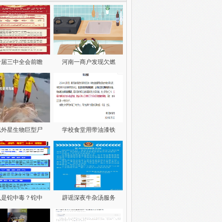
十届三中全会前瞻
河南一商户发现欠燃
似外星生物巨型尸
学校食堂用带油漆铁
么是铊中毒？铊中
辟谣深夜牛杂汤服务